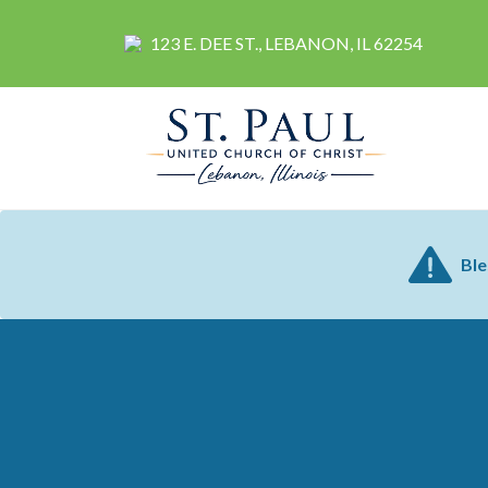
123 E. DEE ST., LEBANON, IL 62254
Ble