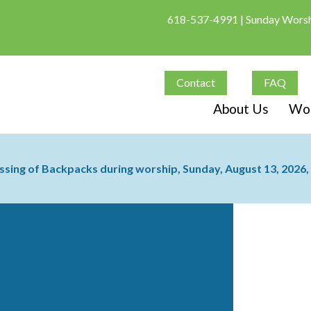
618-537-4991
| Sunday Worshi
Contact
FAQ
About Us
Wor
ssing of Backpacks during worship, Sunday, August 13, 2026, 