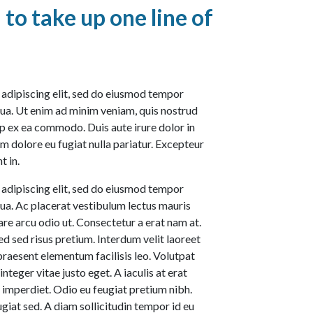
o take up one line of
 adipiscing elit, sed do eiusmod tempor
qua. Ut enim ad minim veniam, quis nostrud
uip ex ea commodo. Duis aute irure dolor in
um dolore eu fugiat nulla pariatur. Excepteur
t in.
 adipiscing elit, sed do eiusmod tempor
qua. Ac placerat vestibulum lectus mauris
nare arcu odio ut. Consectetur a erat nam at.
sed risus pretium. Interdum velit laoreet
raesent elementum facilisis leo. Volutpat
nteger vitae justo eget. A iaculis at erat
imperdiet. Odio eu feugiat pretium nibh.
giat sed. A diam sollicitudin tempor id eu