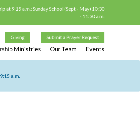
p at 9:15 a.m.; Sunday School (Sept - May) 10:30
- 11:30 a.m.
Giving
Submit a Prayer Request
ship Ministries
Our Team
Events
9:15 a.m.