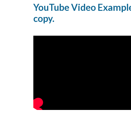
YouTube Video Example 
copy.