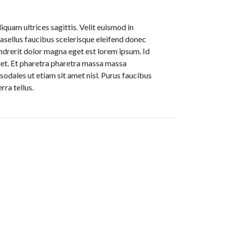
liquam ultrices sagittis. Velit euismod in
hasellus faucibus scelerisque eleifend donec
ndrerit dolor magna eget est lorem ipsum. Id
quet. Et pharetra pharetra massa massa
 sodales ut etiam sit amet nisl. Purus faucibus
rra tellus.
Helpful Links